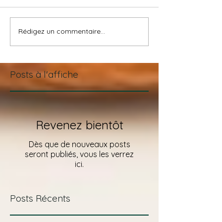
Rédigez un commentaire...
Rituels Massages :
Présentation Es
Spécial Noël 2024
Taha'a
Posts à l'affiche
Revenez bientôt
Dès que de nouveaux posts
seront publiés, vous les verrez
ici.
Posts Récents