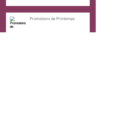
Promotions de Printemps
Promo Mars
Le Massage à la bougie : pour fondre
de plaisir !
Archives