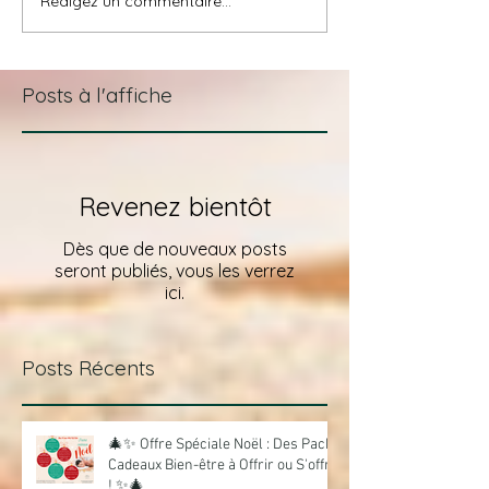
Rédigez un commentaire...
Rituels Massages :
Présentation Es
Spécial Noël 2024
Taha'a
Posts à l'affiche
Revenez bientôt
Dès que de nouveaux posts
seront publiés, vous les verrez
ici.
Posts Récents
🎄✨ Offre Spéciale Noël : Des Packs
Cadeaux Bien-être à Offrir ou S'offrir
! ✨🎄