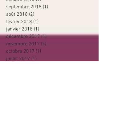
septembre 2018
(1)
1 post
août 2018
(2)
2 posts
février 2018
(1)
1 post
janvier 2018
(1)
1 post
décembre 2017
(1)
1 post
novembre 2017
(2)
2 posts
octobre 2017
(1)
1 post
juillet 2017
(1)
1 post
mai 2017
(1)
1 post
mars 2017
(3)
3 posts
février 2017
(1)
1 post
janvier 2017
(2)
2 posts
Rechercher par Tags
Animaux
Concours
Coquillages
Coup de coeur
Facebook
Fêtes de fin d'année
Laur'Chidée
Mars
Massage Braine-le-Comte