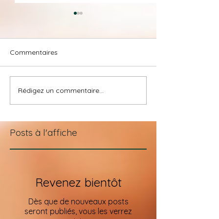
Commentaires
Week-end du cl
Rédigez un commentaire...
Rituels Massages :
Spécial Noël 2024
Posts à l'affiche
Revenez bientôt
Dès que de nouveaux posts
seront publiés, vous les verrez